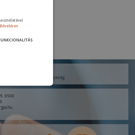
használatával
Bővebben
FUNKCIONALITÁS
ó Korlátolt Felelősségű Társaság
 9. 6500
60
rgia.hu
u