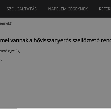
SZOLGÁLTATÁS
NAPELEM CÉGEKNEK
REFER
zernek?
emei vannak a hővisszanyerős szellőztető ren
nyerő egység
ok