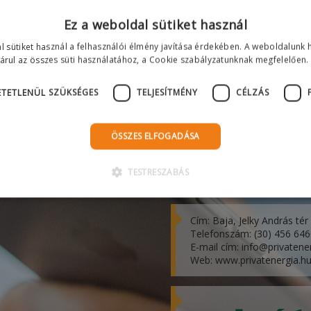
Ez a weboldal sütiket használ
l sütiket használ a felhasználói élmény javítása érdekében. A weboldalunk 
árul az összes süti használatához, a Cookie szabályzatunknak megfelelően.
TETLENÜL SZÜKSÉGES
TELJESÍTMÉNY
CÉLZÁS
ÖSSZES ELFOGADÁSA
PRIVÁTENERGIA
TESTRESZABÁS
Kereskedelmi és Szolgáltat
Cím: Baja, Jelky András tér
Telefonszám: (30) 456 64
E-mail cím: info@privatene
Web: www.privatenergia.h