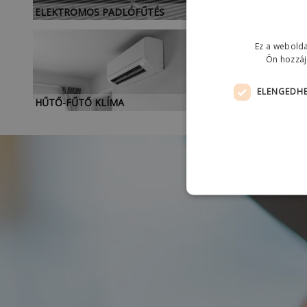
ELEKTROMOS PADLÓFŰTÉS
Ez a webolda
Ön hozzáj
ELENGEDHE
HŰTŐ-FŰTŐ KLÍMA