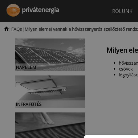
RÓLUNK
|
FAQs
|
Milyen elemei vannak a hővisszanyerős szellőztető rends
Milyen el
hővissza
NAPELEM
csövek
légnyílás
INFRAFŰTÉS