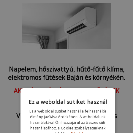
Napelem, hőszivattyú, hűtő-fűtő klíma,
elektromos fűtések Baján és környékén.
AKTUÁLIS PÁLYÁZATI LEHETŐSÉGEK
Otthoni Energiatároló Program
Ez a weboldal sütiket használ
2,5 Millió Ft támogatás
Ez a weboldal sütiket használ a felhasználói
Vidéki Otthonfelújítási támogatás
élmény javítása érdekében. A weboldalunk
használatával Ön hozzájárul az összes süti
Max. 3 Millió Ft támogatás
használatához, a Cookie szabályzatunknak