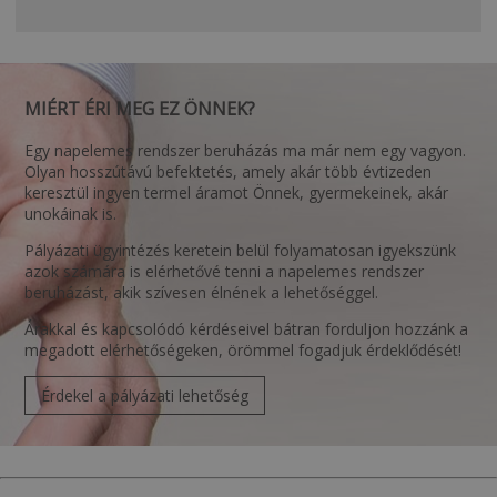
MIÉRT ÉRI MEG EZ ÖNNEK?
Egy napelemes rendszer beruházás ma már nem egy vagyon.
Olyan hosszútávú befektetés, amely akár több évtizeden
keresztül ingyen termel áramot Önnek, gyermekeinek, akár
unokáinak is.
Pályázati ügyintézés keretein belül folyamatosan igyekszünk
azok számára is elérhetővé tenni a napelemes rendszer
beruházást, akik szívesen élnének a lehetőséggel.
Árakkal és kapcsolódó kérdéseivel bátran forduljon hozzánk a
megadott elérhetőségeken, örömmel fogadjuk érdeklődését!
Érdekel a pályázati lehetőség