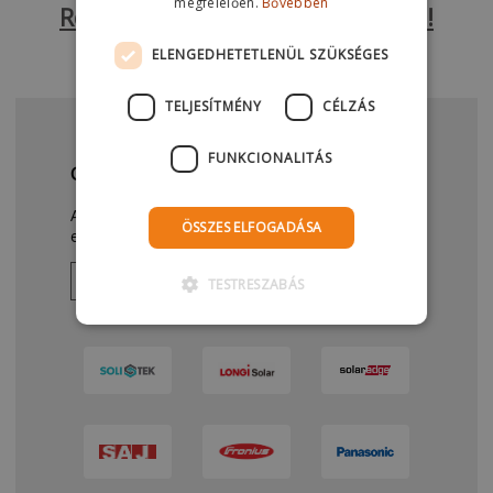
megfelelően.
Bővebben
Részletekért keressen bennünket!
ELENGEDHETETLENÜL SZÜKSÉGES
TELJESÍTMÉNY
CÉLZÁS
FUNKCIONALITÁS
GYÁRTÓK AKIKET MI VÁLASZTOTTUNK
Az alábbi vállalatok termékeiben megbízunk,
ÖSSZES ELFOGADÁSA
ezeket bátran ajánljuk, értékesítjük.
Lássuk a termékeket!
TESTRESZABÁS