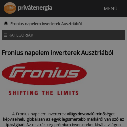
MENÜ
|
Fronius napelem inverterek Ausztriából
NAPELEM
INFRAFŰTÉS
ELEKTROMOS PADLÓFŰTÉS
HŰTŐ-FŰTŐ KLÍMA
☰ KATEGÓRIÁK
Fronius napelem inverterek Ausztriából
A Fronius napelem inverterek
világszínvonalú minőséget
képviselnek,
globálisan az egyik legismertebb márkáról van szó az
iparágban.
Az osztrák cég prémium invertereket kínál a világon