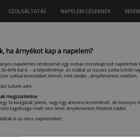
SZOLGÁLTATÁS
NAPELEM CÉGEKNEK
REFER
ik, ha árnyékot kap a napelem?
nyos napelemes rendszernél egy sorban összekapcsolt napelemek köz
 30-60%-kal is – a teljesítménye ,és ezáltal az összes sorba kötött n
ndszer sokkal kevesebbet termel, mint ideális , árnyékmentes esetben.
ást tudunk adni:
nak megszüntetése
egy fa kivágását jelenti, vagy egy antenna leszerelését, de bizonyos 
 tető tagoltsága miatt nem lehet árnyékmentes felületet találni.
találták ki az okos napelemeket.
mek használata esetén az optimalizáló elektronika megakadályozza, 