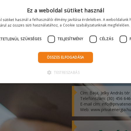
 ezáltal a többi napelem teljesítménye változatlan, így minimálisra csö
Ez a weboldal sütiket használ
l sütiket használ a felhasználói élmény javítása érdekében. A weboldalunk 
árul az összes süti használatához, a Cookie szabályzatunknak megfelelően.
TETLENÜL SZÜKSÉGES
TELJESÍTMÉNY
CÉLZÁS
ÖSSZES ELFOGADÁSA
PRIVÁTENERGIA
TESTRESZABÁS
Kereskedelmi és Szolgáltat
Cím: Baja, Jelky András tér
Telefonszám: (30) 456 64
E-mail cím: info@privatene
Web: www.privatenergia.h