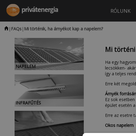
RÓLUNK
|
FAQs
|
Mi történik, ha árnyékot kap a napelem?
Mi történ
Ha egy hagyomá
NAPELEM
lecsökken- akár
így a teljes re
Erre két megold
Árnyék forrásá
Ez sok esetben 
INFRAFŰTÉS
épület esetén a
Erre az esetre 
Okos napelem
Az okos napele