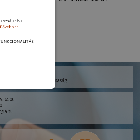
kkenti a veszteséget.
használatával
Bővebben
FUNKCIONALITÁS
ó Korlátolt Felelősségű Társaság
 9. 6500
60
rgia.hu
u