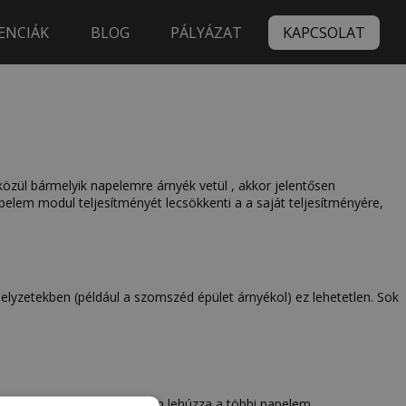
ENCIÁK
BLOG
PÁLYÁZAT
KAPCSOLAT
ül bármelyik napelemre árnyék vetül , akkor jelentősen
apelem modul teljesítményét lecsökkenti a a saját teljesítményére,
helyzetekben (például a szomszéd épület árnyékol) ez lehetetlen. Sok
hogy a beárnyékolt napelem lehúzza a többi napelem