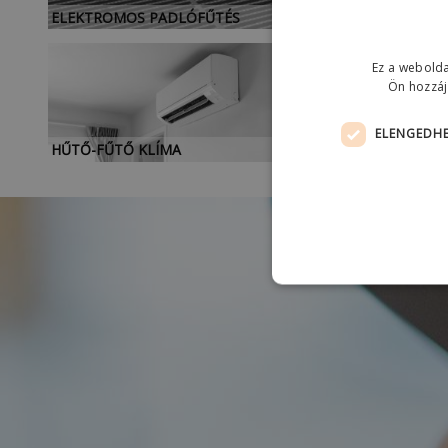
teljesítményét,
ELEKTROMOS PADLÓFŰTÉS
Ez a webolda
Ön hozzáj
ELENGEDHE
HŰTŐ-FŰTŐ KLÍMA