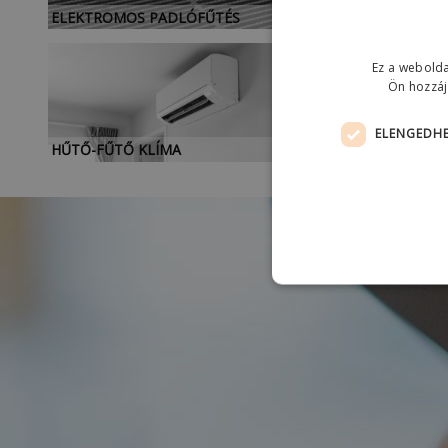
ELEKTROMOS PADLÓFŰTÉS
Ez a webolda
Ön hozzáj
ELENGEDHE
HŰTŐ-FŰTŐ KLÍMA