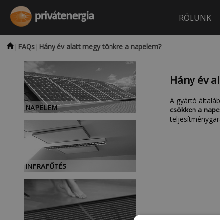
RÓLUNK
|
FAQs
|
Hány év alatt megy tönkre a napelem?
Hány év a
A gyártó általá
NAPELEM
csökken a napel
teljesítménygara
INFRAFŰTÉS