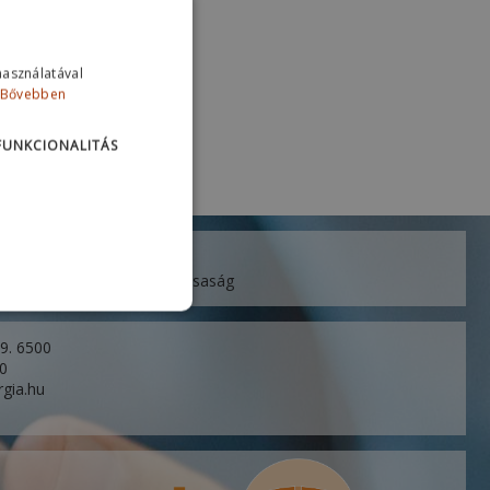
használatával
Bővebben
FUNKCIONALITÁS
ó Korlátolt Felelősségű Társaság
 9. 6500
60
rgia.hu
u