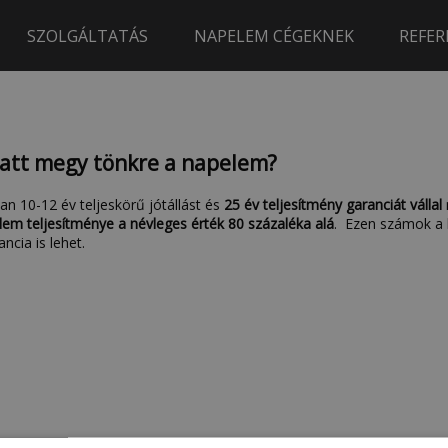
SZOLGÁLTATÁS
NAPELEM CÉGEKNEK
REFER
latt megy tönkre a napelem?
ban 10-12 év teljeskörű jótállást és
25 év teljesítmény garanciát vállal
em teljesítménye a névleges érték 80 százaléka alá
. Ezen számok a 
ncia is lehet.