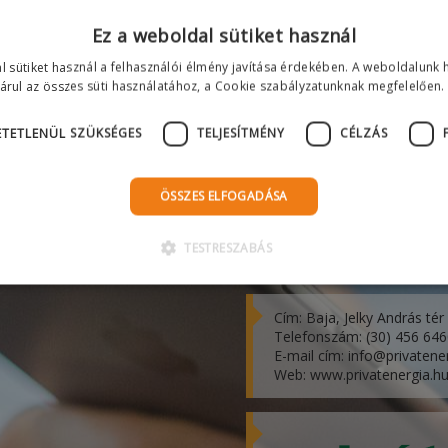
Ez a weboldal sütiket használ
l sütiket használ a felhasználói élmény javítása érdekében. A weboldalunk 
árul az összes süti használatához, a Cookie szabályzatunknak megfelelően.
TETLENÜL SZÜKSÉGES
TELJESÍTMÉNY
CÉLZÁS
ÖSSZES ELFOGADÁSA
PRIVÁTENERGIA
TESTRESZABÁS
Kereskedelmi és Szolgáltat
Cím: Baja, Jelky András tér
Telefonszám: (30) 456 64
E-mail cím: info@privatene
Web: www.privatenergia.h