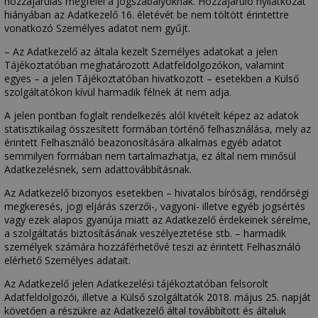
hozzájárulás megfelel a jogszabályoknak. Hozzájáruló nyilatkozat
hiányában az Adatkezelő 16. életévét be nem töltött érintettre
vonatkozó Személyes adatot nem gyűjt.
– Az Adatkezelő az általa kezelt Személyes adatokat a jelen
Tájékoztatóban meghatározott Adatfeldolgozókon, valamint
egyes – a jelen Tájékoztatóban hivatkozott – esetekben a Külső
szolgáltatókon kívül harmadik félnek át nem adja.
A jelen pontban foglalt rendelkezés alól kivételt képez az adatok
statisztikailag összesített formában történő felhasználása, mely az
érintett Felhasználó beazonosítására alkalmas egyéb adatot
semmilyen formában nem tartalmazhatja, ez által nem minősül
Adatkezelésnek, sem adattovábbításnak.
Az Adatkezelő bizonyos esetekben – hivatalos bírósági, rendőrségi
megkeresés, jogi eljárás szerzői-, vagyoni- illetve egyéb jogsértés
vagy ezek alapos gyanúja miatt az Adatkezelő érdekeinek sérelme,
a szolgáltatás biztosításának veszélyeztetése stb. – harmadik
személyek számára hozzáférhetővé teszi az érintett Felhasználó
elérhető Személyes adatait.
Az Adatkezelő jelen Adatkezelési tájékoztatóban felsorolt
Adatfeldolgozói, illetve a Külső szolgáltatók 2018. május 25. napját
követően a részükre az Adatkezelő által továbbított és általuk