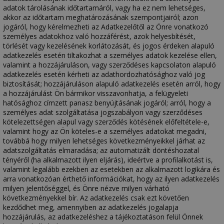
adatok tárolásának időtartamáról, vagy ha ez nem lehetséges,
akkor az időtartam meghatározásának szempontjairól; azon
jogáról, hogy kérelmezheti az Adatkezelőtől az Önre vonatkozó
személyes adatokhoz való hozzáférést, azok helyesbítését,
törlését vagy kezelésének korlátozását, és jogos érdeken alapuló
adatkezelés esetén tiltakozhat a személyes adatok kezelése ellen,
valamint a hozzájáruláson, vagy szerződéses kapcsolaton alapuló
adatkezelés esetén kérheti az adathordozhatósághoz való jog
biztosítását; hozzájáruláson alapuló adatkezelés esetén arról, hogy
a hozzájárulást Ön bármikor visszavonhatja, a felügyeleti
hatósághoz címzett panasz benyújtásának jogáról; arról, hogy a
személyes adat szolgáltatása jogszabályon vagy szerződéses
kötelezettségen alapul vagy szerződés kötésének előfeltétele-e,
valamint hogy az Ön köteles-e a személyes adatokat megadni,
továbbá hogy milyen lehetséges következményeikkel járhat az
adatszolgáltatás elmaradása; az automatizált döntéshozatal
tényéről (ha alkalmazott ilyen eljárás), ideértve a profilalkotást is,
valamint legalább ezekben az esetekben az alkalmazott logikára és
arra vonatkozóan érthető információkat, hogy az ilyen adatkezelés
milyen jelentőséggel, és Önre nézve milyen várható
következményekkel bír. Az adatkezelés csak ezt követően
kezdődhet meg, amennyiben az adatkezelés jogalapja
hozzájárulás, az adatkezeléshez a tájékoztatáson felül Önnek