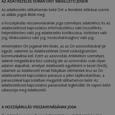
AZ ADATKEZELÉS SORÁN ÖNT MEGILLETŐ JOGOK
Az adatkezelés időtartamán belül Önt a Rendelet előírásai szerint
az alábbi jogok illetik meg:
a hozzájárulás visszavonásának joga személyes adatokhoz és az
adatkezeléssel kapcsolatos információkhoz való hozzáférés,
helyesbítéshez való jog adatkezelés korlátozása, törléshez való
jog, tiltakozáshoz való jog, hordozhatósághoz való jog.
Amennyiben Ön jogaival élni kíván, az az Ön azonosításával jár
együtt, valamint az Adatkezelőnek Önnel szükségszerűen
kommunikálnia kell. Ezért az azonosítás érdekében személyes
adatok megadására lesz szükség (de az azonosítás csak olyan
adaton alapulhat, amelyet Adatkezelő egyébként is kezel Önről),
valamint az Adatkezelő email fiókjában elérhetőek lesz az Ön
adatkezeléssel kapcsolatos panasza a jelen tájékoztatóban, a
panaszokkal kapcsolatban megjelölt időtartamon belül. Az
adatkezeléssel kapcsolatos panaszokat legkésőbb 30 napon belül
válaszolja meg Adatkezelő.
A HOZZÁJÁRULÁS VISSZAVONÁSÁNAK JOGA