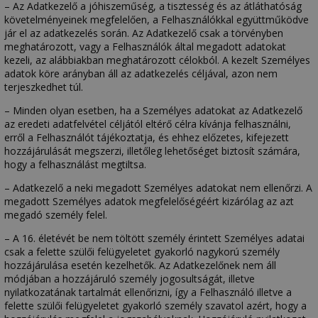
– Az Adatkezelő a jóhiszeműség, a tisztesség és az átláthatóság
követelményeinek megfelelően, a Felhasználókkal együttműködve
jár el az adatkezelés során. Az Adatkezelő csak a törvényben
meghatározott, vagy a Felhasználók által megadott adatokat
kezeli, az alábbiakban meghatározott célokból. A kezelt Személyes
adatok köre arányban áll az adatkezelés céljával, azon nem
terjeszkedhet túl.
– Minden olyan esetben, ha a Személyes adatokat az Adatkezelő
az eredeti adatfelvétel céljától eltérő célra kívánja felhasználni,
erről a Felhasználót tájékoztatja, és ehhez előzetes, kifejezett
hozzájárulását megszerzi, illetőleg lehetőséget biztosít számára,
hogy a felhasználást megtiltsa.
– Adatkezelő a neki megadott Személyes adatokat nem ellenőrzi. A
megadott Személyes adatok megfelelőségéért kizárólag az azt
megadó személy felel.
– A 16. életévét be nem töltött személy érintett Személyes adatai
csak a felette szülői felügyeletet gyakorló nagykorú személy
hozzájárulása esetén kezelhetők. Az Adatkezelőnek nem áll
módjában a hozzájáruló személy jogosultságát, illetve
nyilatkozatának tartalmát ellenőrizni, így a Felhasználó illetve a
felette szülői felügyeletet gyakorló személy szavatol azért, hogy a