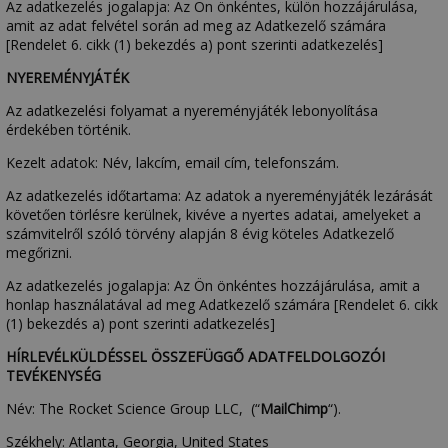
Az adatkezelés jogalapja: Az Ön önkéntes, külön hozzájárulása,
amit az adat felvétel során ad meg az Adatkezelő számára
[Rendelet 6. cikk (1) bekezdés a) pont szerinti adatkezelés]
NYEREMÉNYJÁTÉK
Az adatkezelési folyamat a nyereményjáték lebonyolítása
érdekében történik.
Kezelt adatok: Név, lakcím, email cím, telefonszám.
Az adatkezelés időtartama: Az adatok a nyereményjáték lezárását
követően törlésre kerülnek, kivéve a nyertes adatai, amelyeket a
számvitelről szóló törvény alapján 8 évig köteles Adatkezelő
megőrizni.
Az adatkezelés jogalapja: Az Ön önkéntes hozzájárulása, amit a
honlap használatával ad meg Adatkezelő számára [Rendelet 6. cikk
(1) bekezdés a) pont szerinti adatkezelés]
HÍRLEVÉLKÜLDÉSSEL ÖSSZEFÜGGŐ ADATFELDOLGOZÓI
TEVÉKENYSÉG
Név: The Rocket Science Group LLC, (“
MailChimp
“).
Székhely: Atlanta, Georgia, United States