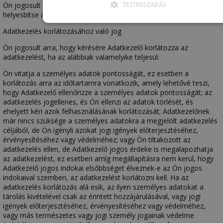
TESTRESZABÁS
Ön jogosult arra, hogy kérésére Adatkezelő késedelem nélkül
helyesbítse az Önre vonatkozó pontatlan személyes adatokat.
Adatkezelés korlátozásához való jog
Ön jogosult arra, hogy kérésére Adatkezelő korlátozza az
adatkezelést, ha az alábbiak valamelyike teljesül:
Ön vitatja a személyes adatok pontosságát, ez esetben a
korlátozás arra az időtartamra vonatkozik, amely lehetővé teszi,
hogy Adatkezelő ellenőrizze a személyes adatok pontosságát; az
adatkezelés jogellenes, és Ön ellenzi az adatok törlését, és
ehelyett kéri azok felhasználásának korlátozását; Adatkezelőnek
már nincs szüksége a személyes adatokra a megjelölt adatkezelés
céljából, de Ön igényli azokat jogi igények előterjesztéséhez,
érvényesítéséhez vagy védelméhez; vagy Ön tiltakozott az
adatkezelés ellen, de Adatkezelő jogos érdeke is megalapozhatja
az adatkezelést, ez esetben amíg megállapításra nem kerül, hogy
Adatkezelő jogos indokai elsőbbséget élveznek-e az Ön jogos
indokaival szemben, az adatkezelést korlátozni kell. Ha az
adatkezelés korlátozás alá esik, az ilyen személyes adatokat a
tárolás kivételével csak az érintett hozzájárulásával, vagy jogi
igények előterjesztéséhez, érvényesítéséhez vagy védelméhez,
vagy más természetes vagy jogi személy jogainak védelme