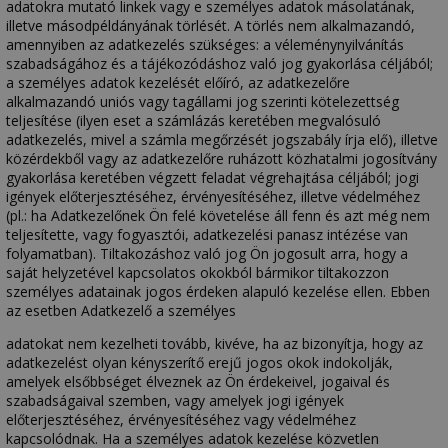
adatokra mutató linkek vagy e személyes adatok másolatának,
illetve másodpéldányának törlését. A törlés nem alkalmazandó,
amennyiben az adatkezelés szükséges: a véleménynyilvánítás
szabadságához és a tájékozódáshoz való jog gyakorlása céljából;
a személyes adatok kezelését előíró, az adatkezelőre
alkalmazandó uniós vagy tagállami jog szerinti kötelezettség
teljesítése (ilyen eset a számlázás keretében megvalósuló
adatkezelés, mivel a számla megőrzését jogszabály írja elő), illetve
közérdekből vagy az adatkezelőre ruházott közhatalmi jogosítvány
gyakorlása keretében végzett feladat végrehajtása céljából; jogi
igények előterjesztéséhez, érvényesítéséhez, illetve védelméhez
(pl.: ha Adatkezelőnek Ön felé követelése áll fenn és azt még nem
teljesítette, vagy fogyasztói, adatkezelési panasz intézése van
folyamatban). Tiltakozáshoz való jog Ön jogosult arra, hogy a
saját helyzetével kapcsolatos okokból bármikor tiltakozzon
személyes adatainak jogos érdeken alapuló kezelése ellen. Ebben
az esetben Adatkezelő a személyes
adatokat nem kezelheti tovább, kivéve, ha az bizonyítja, hogy az
adatkezelést olyan kényszerítő erejű jogos okok indokolják,
amelyek elsőbbséget élveznek az Ön érdekeivel, jogaival és
szabadságaival szemben, vagy amelyek jogi igények
előterjesztéséhez, érvényesítéséhez vagy védelméhez
kapcsolódnak. Ha a személyes adatok kezelése közvetlen