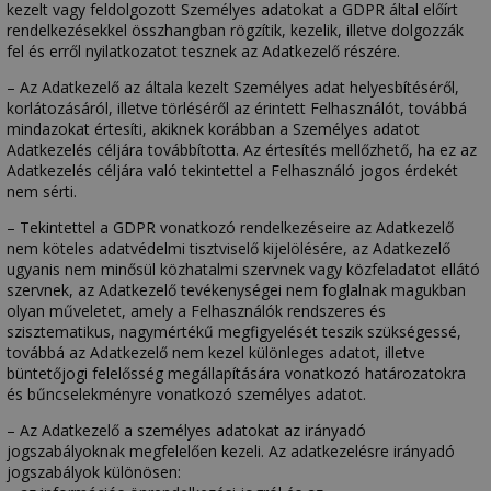
kezelt vagy feldolgozott Személyes adatokat a GDPR által előírt
rendelkezésekkel összhangban rögzítik, kezelik, illetve dolgozzák
fel és erről nyilatkozatot tesznek az Adatkezelő részére.
– Az Adatkezelő az általa kezelt Személyes adat helyesbítéséről,
korlátozásáról, illetve törléséről az érintett Felhasználót, továbbá
mindazokat értesíti, akiknek korábban a Személyes adatot
Adatkezelés céljára továbbította. Az értesítés mellőzhető, ha ez az
Adatkezelés céljára való tekintettel a Felhasználó jogos érdekét
nem sérti.
– Tekintettel a GDPR vonatkozó rendelkezéseire az Adatkezelő
nem köteles adatvédelmi tisztviselő kijelölésére, az Adatkezelő
ugyanis nem minősül közhatalmi szervnek vagy közfeladatot ellátó
szervnek, az Adatkezelő tevékenységei nem foglalnak magukban
olyan műveletet, amely a Felhasználók rendszeres és
szisztematikus, nagymértékű megfigyelését teszik szükségessé,
továbbá az Adatkezelő nem kezel különleges adatot, illetve
büntetőjogi felelősség megállapítására vonatkozó határozatokra
és bűncselekményre vonatkozó személyes adatot.
– Az Adatkezelő a személyes adatokat az irányadó
jogszabályoknak megfelelően kezeli. Az adatkezelésre irányadó
jogszabályok különösen: