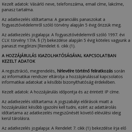
Kezelt adatok: Vásárló neve, telefonszáma, email címe, lakcíme,
panasz tartalma.
Az adatkezelés időtartama: A garanciális panaszokat a
fogyasztóvédelemről szóló törvény alapján 5 évig őrizzük meg.
Az adatkezelés jogalapja: A fogyasztóvédelemről szóló 1997. évi
CLV. törvény 17/A. § (7) bekezdése alapján 5 évig köteles vagyunk a
panaszt megőrizni [Rendelet 6. cikk (1).
A HOZZÁJÁRULÁS IGAZOLHATÓSÁGÁVAL KAPCSOLATBAN
KEZELT ADATOK
A regisztráció, megrendelés,
hírlevélre történő feliratkozás
során
az informatikai rendszer eltárolja a hozzájárulással kapcsolatos
informatikai adatokat a későbbi bizonyíthatóság érdekében.
Kezelt adatok: A hozzájárulás időpontja és az érintett IP címe.
Az adatkezelés időtartama: A jogszabályi előírások miatt a
hozzájárulást később igazolni kell tudni, ezért az adattárolás
időtartama az adatkezelés megszűnését követő elévülési ideig
kerül tárolásra.
Az adatkezelés jogalapja: A Rendelet 7. cikk (1) bekezdése írja elő