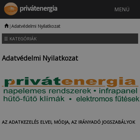
MENÜ
|
Adatvédelmi Nyilatkozat
NAPELEM
INFRAFŰTÉS
ELEKTROMOS PADLÓFŰTÉS
HŰTŐ-FŰTŐ KLÍMA
☰ KATEGÓRIÁK
Adatvédelmi Nyilatkozat
AZ ADATKEZELÉS ELVEI, MÓDJA, AZ IRÁNYADÓ JOGSZABÁLYOK