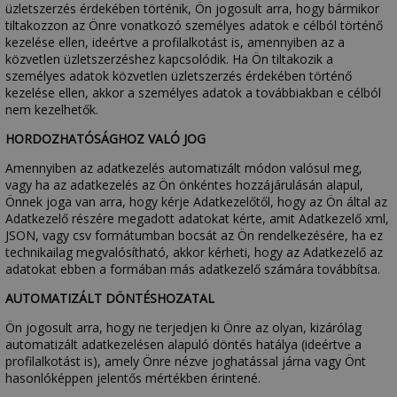
üzletszerzés érdekében történik, Ön jogosult arra, hogy bármikor
tiltakozzon az Önre vonatkozó személyes adatok e célból történő
kezelése ellen, ideértve a profilalkotást is, amennyiben az a
közvetlen üzletszerzéshez kapcsolódik. Ha Ön tiltakozik a
személyes adatok közvetlen üzletszerzés érdekében történő
kezelése ellen, akkor a személyes adatok a továbbiakban e célból
nem kezelhetők.
HORDOZHATÓSÁGHOZ VALÓ JOG
Amennyiben az adatkezelés automatizált módon valósul meg,
vagy ha az adatkezelés az Ön önkéntes hozzájárulásán alapul,
Önnek joga van arra, hogy kérje Adatkezelőtől, hogy az Ön által az
Adatkezelő részére megadott adatokat kérte, amit Adatkezelő xml,
JSON, vagy csv formátumban bocsát az Ön rendelkezésére, ha ez
technikailag megvalósítható, akkor kérheti, hogy az Adatkezelő az
adatokat ebben a formában más adatkezelő számára továbbítsa.
AUTOMATIZÁLT DÖNTÉSHOZATAL
Ön jogosult arra, hogy ne terjedjen ki Önre az olyan, kizárólag
automatizált adatkezelésen alapuló döntés hatálya (ideértve a
profilalkotást is), amely Önre nézve joghatással járna vagy Önt
hasonlóképpen jelentős mértékben érintené.