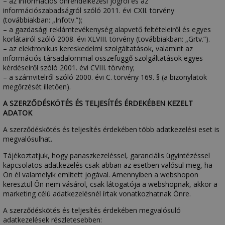
– az információs önrendelkezési jogról és az
információszabadságról szóló 2011. évi CXII. törvény
(továbbiakban: „Infotv.”);
– a gazdasági reklámtevékenység alapvető feltételeiről és egyes
korlátairól szóló 2008. évi XLVIII. törvény (továbbiakban: „Grtv.”).
– az elektronikus kereskedelmi szolgáltatások, valamint az
információs társadalommal összefüggő szolgáltatások egyes
kérdéseiről szóló 2001. évi CVIII. törvény;
– a számvitelről szóló 2000. évi C. törvény 169. § (a bizonylatok
megőrzését illetően).
A SZERZŐDÉSKÖTÉS ÉS TELJESÍTÉS ÉRDEKÉBEN KEZELT
ADATOK
A szerződéskötés és teljesítés érdekében több adatkezelési eset is
megvalósulhat.
Tájékoztatjuk, hogy panaszkezeléssel, garanciális ügyintézéssel
kapcsolatos adatkezelés csak abban az esetben valósul meg, ha
Ön él valamelyik említett jogával. Amennyiben a webshopon
keresztül Ön nem vásárol, csak látogatója a webshopnak, akkor a
marketing célú adatkezelésnél írtak vonatkozhatnak Önre.
A szerződéskötés és teljesítés érdekében megvalósuló
adatkezelések részletesebben: