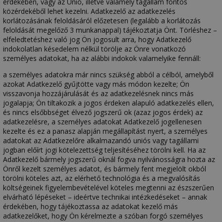
érdekében, vagy az Unió, illetve valamely tagállam fontos
közérdekéből lehet kezelni. Adatkezelő az adatkezelés
korlátozásának feloldásáról előzetesen (legalább a korlátozás
feloldását megelőző 3 munkanappal) tájékoztatja Önt. Törléshez –
elfeledtetéshez való jog Ön jogosult arra, hogy Adatkezelő
indokolatlan késedelem nélkül törölje az Önre vonatkozó
személyes adatokat, ha az alábbi indokok valamelyike fennáll:
a személyes adatokra már nincs szükség abból a célból, amelyből
azokat Adatkezelő gyűjtötte vagy más módon kezelte; Ön
visszavonja hozzájárulását és az adatkezelésnek nincs más
jogalapja; Ön tiltakozik a jogos érdeken alapuló adatkezelés ellen,
és nincs elsőbbséget élvező jogszerű ok (azaz jogos érdek) az
adatkezelésre, a személyes adatokat Adatkezelő jogellenesen
kezelte és ez a panasz alapján megállapítást nyert, a személyes
adatokat az Adatkezelőre alkalmazandó uniós vagy tagállami
jogban előírt jogi kötelezettség teljesítéséhez törölni kell. Ha az
Adatkezelő bármely jogszerű oknál fogva nyilvánosságra hozta az
Önről kezelt személyes adatot, és bármely fent megjelölt okból
törölni köteles azt, az elérhető technológia és a megvalósítás
költségeinek figyelembevételével köteles megtenni az észszerűen
elvárható lépéseket – ideértve technikai intézkedéseket – annak
érdekében, hogy tájékoztassa az adatokat kezelő más
adatkezelőket, hogy Ön kérelmezte a szóban forgó személyes