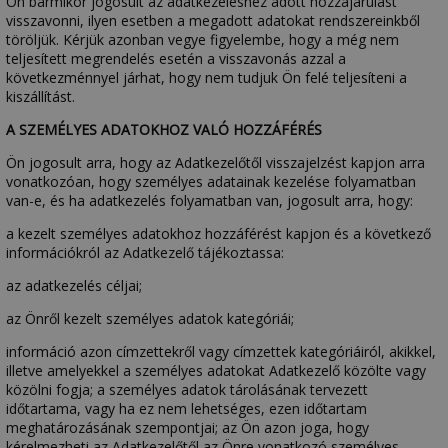
Ön bármikor jogosult az adatkezeléshez adott hozzájárulást
visszavonni, ilyen esetben a megadott adatokat rendszereinkből
töröljük. Kérjük azonban vegye figyelembe, hogy a még nem
teljesített megrendelés esetén a visszavonás azzal a
következménnyel járhat, hogy nem tudjuk Ön felé teljesíteni a
kiszállítást.
A SZEMÉLYES ADATOKHOZ VALÓ HOZZÁFÉRÉS
Ön jogosult arra, hogy az Adatkezelőtől visszajelzést kapjon arra
vonatkozóan, hogy személyes adatainak kezelése folyamatban
van-e, és ha adatkezelés folyamatban van, jogosult arra, hogy:
a kezelt személyes adatokhoz hozzáférést kapjon és a következő
információkról az Adatkezelő tájékoztassa:
az adatkezelés céljai;
az Önről kezelt személyes adatok kategóriái;
információ azon címzettekről vagy címzettek kategóriáiról, akikkel,
illetve amelyekkel a személyes adatokat Adatkezelő közölte vagy
közölni fogja; a személyes adatok tárolásának tervezett
időtartama, vagy ha ez nem lehetséges, ezen időtartam
meghatározásának szempontjai; az Ön azon joga, hogy
kérelmezheti az Adatkezelőtől az Önre vonatkozó személyes