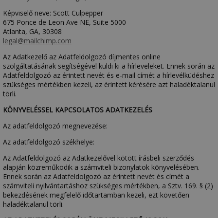
Képviselő neve: Scott Culpepper
675 Ponce de Leon Ave NE, Suite 5000
Atlanta, GA, 30308
legal@mailchimp.com
Az Adatkezelő az Adatfeldolgozó díjmentes online
szolgáltatásának segítségével küldi ki a hírleveleket. Ennek során az
Adatfeldolgozó az érintett nevét és e-mail címét a hírlevélküdéshez
szükséges mértékben kezeli, az érintett kérésére azt haladéktalanul
törli.
KÖNYVELÉSSEL KAPCSOLATOS ADATKEZELÉS
Az adatfeldolgozó megnevezése:
Az adatfeldolgozó székhelye:
Az Adatfeldolgozó az Adatkezelővel kötött írásbeli szerződés
alapján közreműködik a számviteli bizonylatok könyvelésében.
Ennek során az Adatfeldolgozó az érintett nevét és címét a
számviteli nyilvántartáshoz szükséges mértékben, a Sztv. 169. § (2)
bekezdésének megfelelő időtartamban kezeli, ezt követően
haladéktalanul törli.