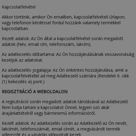
Kapcsolatfelvétel
Akkor történik, amikor Ön emailben, kapcsolatfelvételi űrlapon,
vagy telefonon kérdéssel fordul hozzánk valamely termékkel
kapcsolatban.
Kezelt adatok: Az Ön által a kapcsolatfelvétel során megadott
adatok (Név, email cím, telefonszám, lakcím).
Az adatkezelés időtartama: Az Ön hozzájárulásának visszavonásáig
kezeljük az adatokat.
Az adatkezelés jogalapja: Az Ön önkéntes hozzájárulása, amit a
kapcsolatfelvétellel ad meg Adatkezelő számára (Rendelet 6. cikk
(1) bekezdés a) pont.)
REGISZTRÁCIÓ A WEBOLDALON
A regisztráció során megadott adatok tárolásával az Adatkezelő
fenn tudja tartani a kapcsolatot Önnel, legyen szó akár
árajánlattételről vagy bárminemű információról.
Kezelt adatok: Az adatkezelés során az Adatkezelő az Ön nevét,
lakcímét, telefonszámát, email címét, a megvásárolt termék
jellemzőit és a vásárlás időpontját kezeli.