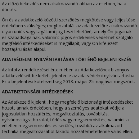
Az előző bekezdés nem alkalmazandó abban az esetben, ha a
döntés:
Ön és az adatkezelő közötti szerződés megkötése vagy teljesítése
érdekében szükséges; meghozatalát az adatkezelőre alkalmazandó
olyan uniós vagy tagállami jog teszi lehetővé, amely Ön jogainak
és szabadságainak, valamint jogos érdekeinek védelmét szolgáló
megfelelő intézkedéseket is megállapít; vagy Ön kifejezett
hozzájárulásán alapul.
ADATVÉDELMI NYILVÁNTARTÁSBA TÖRTÉNŐ BEJELENTKEZÉS
Az Infotv. rendelkezései értelmében az Adatkezelőnek bizonyos
adatkezeléseit be kellett jelentenie az adatvédelmi nyilvántartásba.
Ez a bejelentési kötelezettség 2018. május 25. napjával megszűnt.
ADATBIZTONSÁGI INTÉZKEDÉSEK
Az Adatkezelő kijelenti, hogy megfelelő biztonsági intézkedéseket
hozott annak érdekében, hogy a személyes adatokat védje a
jogosulatlan hozzáférés, megváltoztatás, továbbítás,
nyilvánosságra hozatal, törlés vagy megsemmisítés, valamint a
véletlen megsemmisülés és sérülés, továbbá az alkalmazott
technika megváltozásából fakadó hozzáférhetetlenné válás ellen.