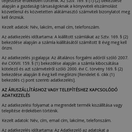
teljesítése érdekében történik. Az Sztv. 169. § (1)-(2) bekezdése
alapján a gazdasági társaságoknak a könyvviteli elszámolást
közvetlenül és közvetetten alátámasztó számviteli bizonylatot meg
kell őrizniük.
Kezelt adatok: Név, lakcím, email cím, telefonszám.
Az adatkezelés időtartama: A kiállított számlákat az Sztv. 169. § (2)
bekezdése alapján a számla kiállításától számított 8 évig meg kell
őrizni.
Az adatkezelés jogalapja: Az általános forgalmi adóról szóló 2007.
évi CXXVII. 159. § (1) bekezdése alapján a számla kibocsátása
kötelező és azt számvitelről szóló 2000. évi C. törvény 169. § (2)
bekezdése alapján 8 évig kell megőrizni [Rendelet 6. cikk (1)
bekezdés c) pont szerinti adatkezelés].
AZ ÁRUSZÁLLÍTÁSHOZ VAGY TELEPÍTÉSHEZ KAPCSOLÓDÓ
ADATKEZELÉS
Az adatkezelési folyamat a megrendelt termék kiszállítása vagy
telepítése érdekében történik.
Kezelt adatok: Név, cím, email cím, lakcíme, telefonszám.
Az adatkezelés időtartama: Az Adatkezelő az adatokat a