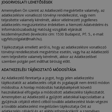
JOGORVOSLATI LEHETŐSÉGEK
Amennyiben Ön szerint az Adatkezelő megsértette valamely, az
adatkezelésre vonatkozó törvényi rendelkezést, vagy nem
teljesítette valamely kérelmét, akkor vélelmezett jogellenes
adatkezelés megszüntetése érdekében a Nemzeti Adatvédelmi és
Információszabadság Hatóság vizsgálati eljárását
kezdeményezheti (levelezési cím: 1530 Budapest, Pf.: 5., e-mail:
ugyfelszolgalat@naih.hu).
Tájékoztatjuk emellett arról is, hogy az adatkezelésre vonatkozó
törvényi rendelkezések megsértése esetén, vagy ha az Adatkezelő
nem teljesítette valamely kérelmét, akkor az Adatkezelővel
szemben polgári pert indíthat bíróság előtt.
ADATKEZELÉSI TÁJÉKOZTATÓ MÓDOSÍTÁSA
Az Adatkezelő fenntartja a jogot, hogy jelen adatkezelési
tájékoztatót az adatkezelés célját és jogalapját nem érintő módon
módosítsa. A honlap módosítás hatálybalépését követő
használatával elfogadja a módosított adatkezelési tájékoztatót.
Amennyiben az Adatkezelő a gyűjtött adatokkal kapcsolatban a
gyűjtésük céljától eltérő célból további adatkezelést kíván végezni
a további adatkezelést megelőzően tájékoztatja Önt az
adatkezelés céljáról és az alábbi információkról: a személyes