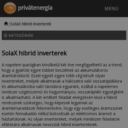
MENÜ
|
SolaX hibrid inverterek
NAPELEM
INFRAFŰTÉS
ELEKTROMOS PADLÓFŰTÉS
HŰTŐ-FŰTŐ KLÍMA
☰ KATEGÓRIÁK
SolaX hibrid inverterek
A napelem iparágban körülbelül két éve megfigyelhető az a trend,
hogy a gyártók egyre többet beszélnek az akkumulátoros
áramtárolásról. Ezzel együtt egyre több cég készít olyan
invertereket, melyek alkalmasak a hálózatra való visszatáplálásra
és akkumulátorba való tárolásra egyaránt, ezáltal a napelemes
rendszer szigetüzemű és hagyományos, visszatápláló egységként
is alkalmazható. A két említett feladat elvégzésén kívül a hibrid
rendszerek szükséges, hogy képesek legyenek az
áramkimaradások felismerésére, hogy egy esetleges áramszünet
esetén fennakadás nélkül biztosítsák az elektromos áramot a
háztartásnak. Az olyan invertereket, melyek mindezen feladatok
ellátására alkalmasak nevezzük hibrid invertereknek.