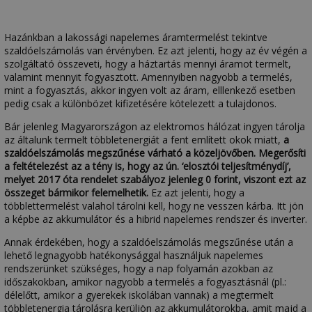
Hazánkban a lakossági napelemes áramtermelést tekintve
szaldóelszámolás van érvényben. Ez azt jelenti, hogy az év végén a
szolgáltató összeveti, hogy a háztartás mennyi áramot termelt,
valamint mennyit fogyasztott. Amennyiben nagyobb a termelés,
mint a fogyasztás, akkor ingyen volt az áram, elllenkező esetben
pedig csak a különbözet kifizetésére kötelezett a tulajdonos.
Bár jelenleg Magyarországon az elektromos hálózat ingyen tárolja
az általunk termelt többletenergiát a fent említett okok miatt,
a
szaldóelszámolás megszűnése várható a közeljövőben. Megerősíti
a feltételezést az a tény is, hogy az ún. ‘elosztói teljesítménydíj’,
melyet 2017 óta rendelet szabályoz jelenleg 0 forint, viszont ezt az
összeget bármikor felemelhetik.
Ez azt jelenti, hogy a
többlettermelést valahol tárolni kell, hogy ne vesszen kárba. Itt jön
a képbe az akkumulátor és a hibrid napelemes rendszer és inverter.
Annak érdekében, hogy a szaldóelszámolás megszűnése után a
lehető legnagyobb hatékonysággal használjuk napelemes
rendszerünket szükséges, hogy a nap folyamán azokban az
időszakokban, amikor nagyobb a termelés a fogyasztásnál (pl.:
délelőtt, amikor a gyerekek iskolában vannak) a megtermelt
többletenergia tárolásra kerüljön az akkumulátorokba, amit majd a