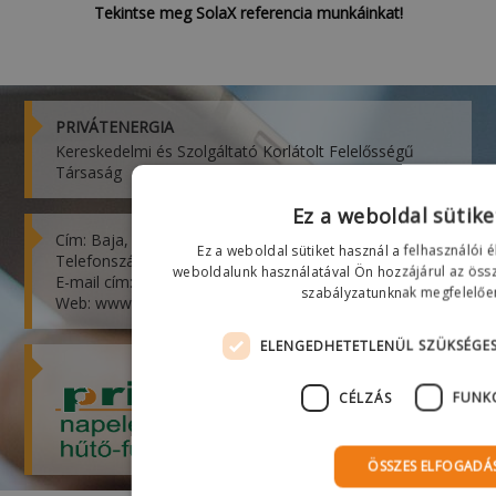
Tekintse meg SolaX referencia munkáinkat!
PRIVÁTENERGIA
Kereskedelmi és Szolgáltató Korlátolt Felelősségű
Társaság
Ez a weboldal sütike
Cím: Baja, Jelky András tér 9. 6500
Ez a weboldal sütiket használ a felhasználói 
Telefonszám: (30) 456 6460
weboldalunk használatával Ön hozzájárul az össz
E-mail cím: info@privatenergia.hu
szabályzatunknak megfelelőe
Web: www.privatenergia.hu
ELENGEDHETETLENÜL SZÜKSÉGE
CÉLZÁS
FUNK
ÖSSZES ELFOGADÁ